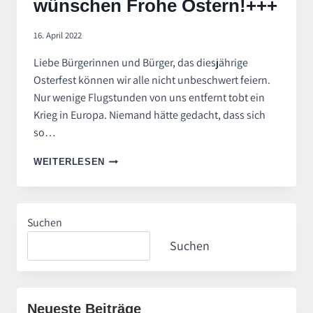
wünschen Frohe Ostern!+++
16. April 2022
Liebe Bürgerinnen und Bürger, das diesjährige
Osterfest können wir alle nicht unbeschwert feiern.
Nur wenige Flugstunden von uns entfernt tobt ein
Krieg in Europa. Niemand hätte gedacht, dass sich
so…
+++FREIE
WEITERLESEN
WÄHLER
HERZOGTUM
LAUENBURG
WÜNSCHEN
Suchen
FROHE
OSTERN!+++
Suchen
Neueste Beiträge