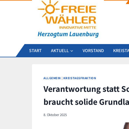
Zum
Inhalt
springen
START
AKTUELL
VORSTAND
KREIST
ALLGEMEIN
|
KREISTAGSFRAKTION
Verantwortung statt Sc
braucht solide Grundl
8. Oktober 2025