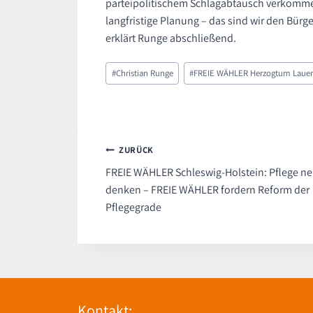
parteipolitischem Schlagabtausch verkommen
langfristige Planung – das sind wir den Bü
erklärt Runge abschließend.
Schlagworte:
#
Christian Runge
#
FREIE WÄHLER Herzogtum Laue
Beitragsnavigation
ZURÜCK
FREIE WÄHLER Schleswig-Holstein: Pflege n
denken – FREIE WÄHLER fordern Reform der
Pflegegrade
Kontakt: