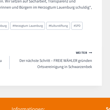
. Wir setzen auf Sacharbeit, Transparenz und
rgerinnen und Bürgern im Herzogtum Lauenburg schuldig“,
nburg
#
Herzogtum Lauenburg
#
Kulturstiftung
#
SPD
WEITER
eu
Der nächste Schritt – FREIE WÄHLER gründen
Ortsvereinigung in Schwarzenbek
Informationen:
S