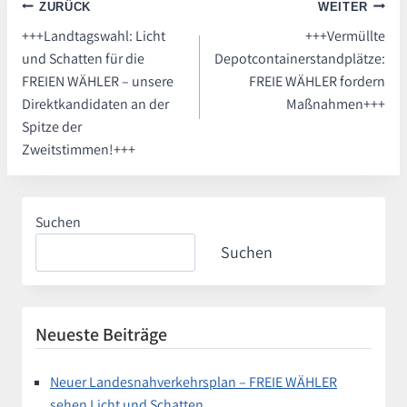
Beitragsnavigation
ZURÜCK
WEITER
+++Landtagswahl: Licht
+++Vermüllte
und Schatten für die
Depotcontainerstandplätze:
FREIEN WÄHLER – unsere
FREIE WÄHLER fordern
Direktkandidaten an der
Maßnahmen+++
Spitze der
Zweitstimmen!+++
Suchen
Suchen
Neueste Beiträge
Neuer Landesnahverkehrsplan – FREIE WÄHLER
sehen Licht und Schatten