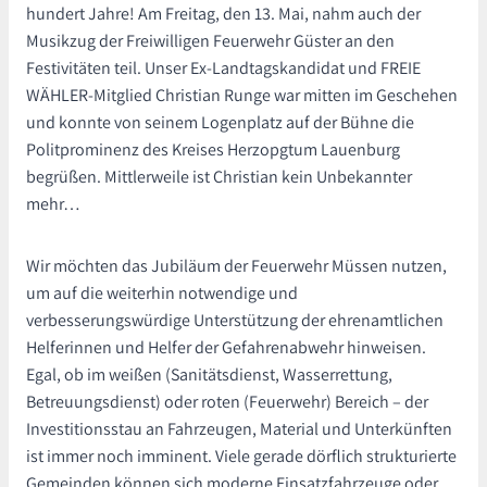
hundert Jahre! Am Freitag, den 13. Mai, nahm auch der
Musikzug der Freiwilligen Feuerwehr Güster an den
Festivitäten teil. Unser Ex-Landtagskandidat und FREIE
WÄHLER-Mitglied Christian Runge war mitten im Geschehen
und konnte von seinem Logenplatz auf der Bühne die
Politprominenz des Kreises Herzopgtum Lauenburg
begrüßen. Mittlerweile ist Christian kein Unbekannter
mehr…
Wir möchten das Jubiläum der Feuerwehr Müssen nutzen,
um auf die weiterhin notwendige und
verbesserungswürdige Unterstützung der ehrenamtlichen
Helferinnen und Helfer der Gefahrenabwehr hinweisen.
Egal, ob im weißen (Sanitätsdienst, Wasserrettung,
Betreuungsdienst) oder roten (Feuerwehr) Bereich – der
Investitionsstau an Fahrzeugen, Material und Unterkünften
ist immer noch imminent. Viele gerade dörflich strukturierte
Gemeinden können sich moderne Einsatzfahrzeuge oder