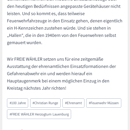
den heutigen Bedürfnissen angepasste Gerätehäuser nicht
leisten. Und so kommt es, dass teilweise
Feuerwehrfahrzeuge in den Einsatz gehen, denen eigentlich
ein H-Kennzeichen zustehen würde. Und sie stehen in
„Hallen“, die in den 1940ern von den Feuerwehren selbst
gemauert wurden.
Wir FREIE WÄHLER setzen uns für eine zeitgemäße
Ausstattung der ehrenamtlichen Einsatzformationen der
Gefahrenabwehr ein und werden hierauf ein
Hauptaugenmerk bei einem möglichen Einzug in den
Kreistag nächstes Jahr richten!
Schlagworte:
#
100 Jahre
#
Christian Runge
#
Ehrenamt
#
Feuerwehr Müssen
#
FREIE WÄHLER Herzogtum Lauenburg