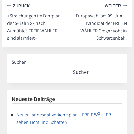
Beitragsnavigation
ZURÜCK
WEITER
+Streichungen im Fahrplan
Europawahl am 09. Juni –
der S-Bahn S2 nach
Kandidat der FREIEN
Aumühle? FREIE WÄHLER
WÄHLER Gregor Voht in
sind alarmiert+
Schwarzenbek!
Suchen
Suchen
Neueste Beiträge
Neuer Landesnahverkehrsplan – FREIE WÄHLER
sehen Licht und Schatten