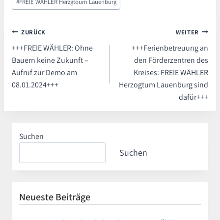
#
FREIE WÄHLER Herzgtoum Lauenburg
Beitragsnavigation
ZURÜCK
WEITER
+++FREIE WÄHLER: Ohne
+++Ferienbetreuung an
Bauern keine Zukunft –
den Förderzentren des
Aufruf zur Demo am
Kreises: FREIE WÄHLER
08.01.2024+++
Herzogtum Lauenburg sind
dafür+++
Suchen
Suchen
Neueste Beiträge