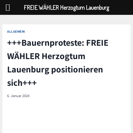
FREIE WÄHLER Herzogtum Lauenburg
Zum
Inhalt
ALLGEMEIN
springen
+++Bauernproteste: FREIE
WÄHLER Herzogtum
Lauenburg positionieren
sich+++
6. Januar 2024