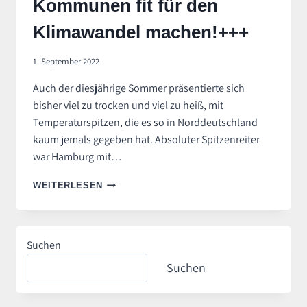
Kommunen fit für den
Klimawandel machen!+++
1. September 2022
Auch der diesjährige Sommer präsentierte sich
bisher viel zu trocken und viel zu heiß, mit
Temperaturspitzen, die es so in Norddeutschland
kaum jemals gegeben hat. Absoluter Spitzenreiter
war Hamburg mit…
+++FREIE
WEITERLESEN
WÄHLER
HERZOGTUM
LAUENBURG:
KOMMUNEN
Suchen
FIT
FÜR
Suchen
DEN
KLIMAWANDEL
MACHEN!+++