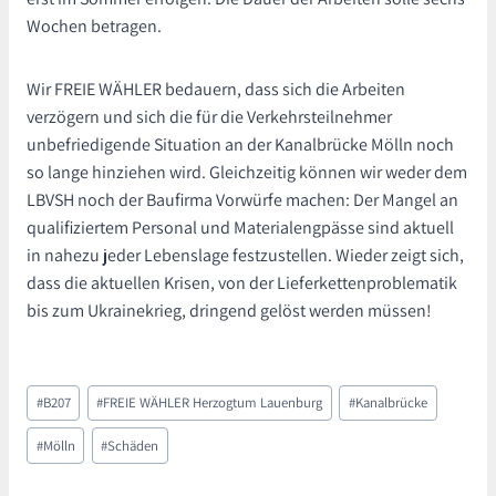
Wochen betragen.
Wir FREIE WÄHLER bedauern, dass sich die Arbeiten
verzögern und sich die für die Verkehrsteilnehmer
unbefriedigende Situation an der Kanalbrücke Mölln noch
so lange hinziehen wird. Gleichzeitig können wir weder dem
LBVSH noch der Baufirma Vorwürfe machen: Der Mangel an
qualifiziertem Personal und Materialengpässe sind aktuell
in nahezu jeder Lebenslage festzustellen. Wieder zeigt sich,
dass die aktuellen Krisen, von der Lieferkettenproblematik
bis zum Ukrainekrieg, dringend gelöst werden müssen!
Schlagworte:
#
B207
#
FREIE WÄHLER Herzogtum Lauenburg
#
Kanalbrücke
#
Mölln
#
Schäden