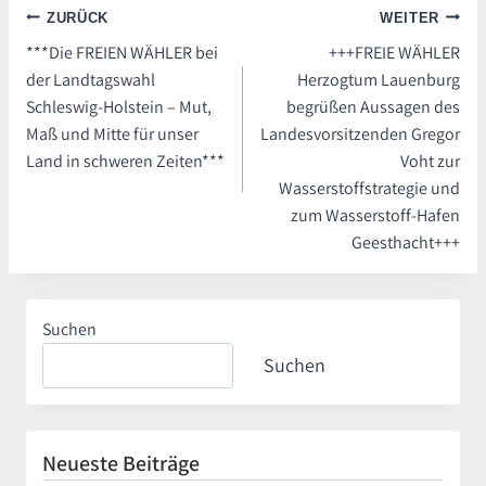
Beitragsnavigation
ZURÜCK
WEITER
***Die FREIEN WÄHLER bei
+++FREIE WÄHLER
der Landtagswahl
Herzogtum Lauenburg
Schleswig-Holstein – Mut,
begrüßen Aussagen des
Maß und Mitte für unser
Landesvorsitzenden Gregor
Land in schweren Zeiten***
Voht zur
Wasserstoffstrategie und
zum Wasserstoff-Hafen
Geesthacht+++
Suchen
Suchen
Neueste Beiträge