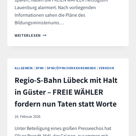
Lauenburg alarmiert. Nach vorliegenden
Informationen sahen die Pläne des
Bildungsministeriums…
GEFÄHRLICHE
WEITERLESEN
ENTWICKLUNG:
FREIE
WÄHLER
LEHNEN
STREICHUNG
ALLGEMEIN
|
SPNV
|
SPNV/ÖPNV/VERKEHRSWENDE
|
VERKEHR
VON
STUNDEN
Regio-S-Bahn Lübeck mit Halt
BEIM
GESCHICHTSUNTERRICHT
in Güster – FREIE WÄHLER
VEHEMENT
AB
fordern nun Taten statt Worte
16. Februar 2026
Unter Beteiligung eines großen Presseechos hat
Oliver Brandt, MdL der Grünen, zusammen mit