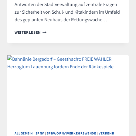
Antworten der Stadtverwaltung auf zentrale Fragen
zur Sicherheit von Schul- und Kitakindern im Umfeld
des geplanten Neubaus der Rettungswache…
SICHERHEITSFRAGEN
WEITERLESEN
ZUM
NEUBAU
DER
RETTUNGSWACHE
SCHWARZENBEK
BLEIBEN
UNBEANTWORTET
–
FREIE
WÄHLER
HERZOGTUM
LAUENBURG
FORDERN
MASSNAHMEN
ALLGEMEIN
|
SPNV
|
SPNV/ÖPNV/VERKEHRSWENDE
|
VERKEHR