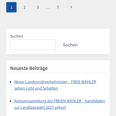
KULTUR
Seitennavigation
Nächste
1
2
3
…
7
BRAUCHT
SOLIDE
Seite
GRUNDLAGEN
Suchen
Suchen
Neueste Beiträge
Neuer Landesnahverkehrsplan – FREIE WÄHLER
sehen Licht und Schatten
Kreisversammlung der FREIEN WÄHLER – Kandidaten
zur Landtagswahl 2027 gekürt