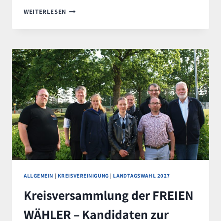
NEUER
WEITERLESEN
LANDESNAHVERKEHRSPLAN
–
FREIE
WÄHLER
SEHEN
LICHT
UND
SCHATTEN
ALLGEMEIN
|
KREISVEREINIGUNG
|
LANDTAGSWAHL 2027
Kreisversammlung der FREIEN
WÄHLER – Kandidaten zur