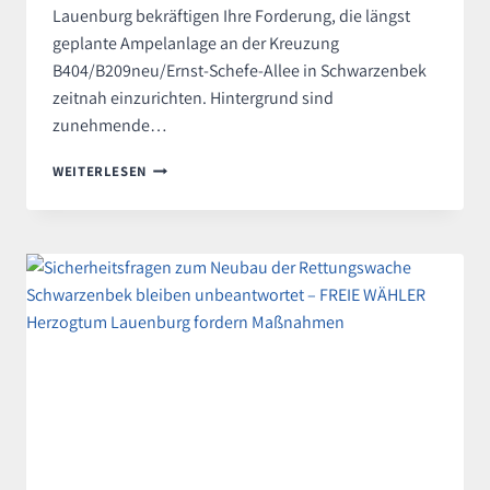
Lauenburg bekräftigen Ihre Forderung, die längst
geplante Ampelanlage an der Kreuzung
B404/B209neu/Ernst-Schefe-Allee in Schwarzenbek
zeitnah einzurichten. Hintergrund sind
zunehmende…
FREIE
WEITERLESEN
WÄHLER
FORDERN
ZEITNAHE
AMPELANLAGE
AN
DER
KREUZUNG
B404
/
ERNST-
SCHEFE-
ALLEE
IN
SCHWARZENBEK