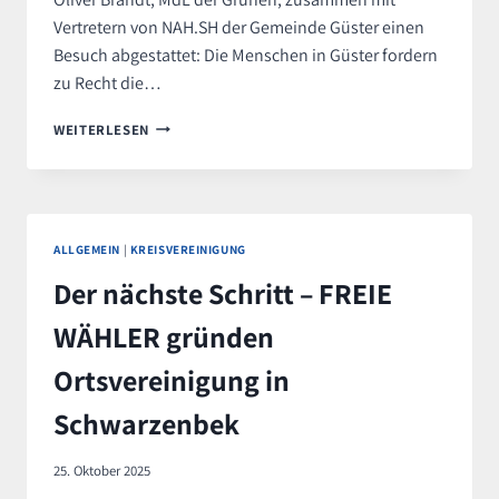
Vertretern von NAH.SH der Gemeinde Güster einen
Besuch abgestattet: Die Menschen in Güster fordern
zu Recht die…
REGIO-
WEITERLESEN
S-
BAHN
LÜBECK
MIT
HALT
ALLGEMEIN
|
KREISVEREINIGUNG
IN
GÜSTER
Der nächste Schritt – FREIE
–
FREIE
WÄHLER gründen
WÄHLER
FORDERN
Ortsvereinigung in
NUN
TATEN
Schwarzenbek
STATT
WORTE
25. Oktober 2025