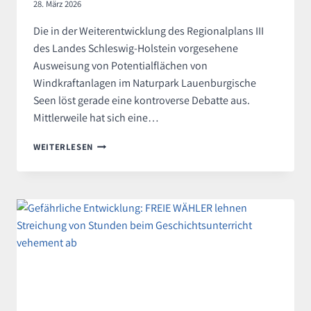
28. März 2026
Die in der Weiterentwicklung des Regionalplans III
des Landes Schleswig-Holstein vorgesehene
Ausweisung von Potentialflächen von
Windkraftanlagen im Naturpark Lauenburgische
Seen löst gerade eine kontroverse Debatte aus.
Mittlerweile hat sich eine…
WINDKRAFTANLAGEN
WEITERLESEN
IM
NATURPARK
LAUENBURGISCHE
SEEN?
FREIE
WÄHLER
SAGEN
„NEIN!“