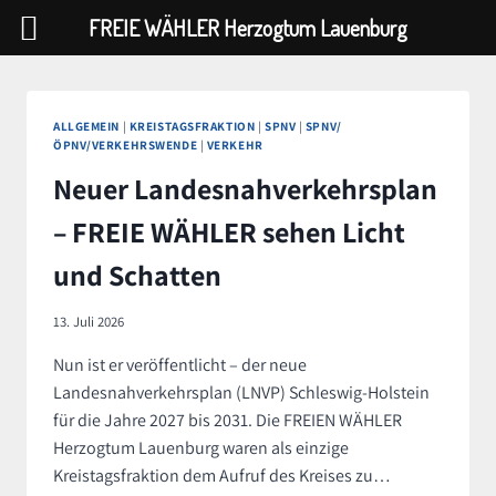
FREIE WÄHLER Herzogtum Lauenburg
Zum
Inhalt
springen
ALLGEMEIN
|
KREISTAGSFRAKTION
|
SPNV
|
SPNV/
ÖPNV/VERKEHRSWENDE
|
VERKEHR
Neuer Landesnahverkehrsplan
– FREIE WÄHLER sehen Licht
und Schatten
13. Juli 2026
Nun ist er veröffentlicht – der neue
Landesnahverkehrsplan (LNVP) Schleswig-Holstein
für die Jahre 2027 bis 2031. Die FREIEN WÄHLER
Herzogtum Lauenburg waren als einzige
Kreistagsfraktion dem Aufruf des Kreises zu…