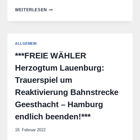
+++BAHNSTRECKE
WEITERLESEN
BERGEDORF
–
GEESTHACHT:
FREIE
WÄHLER
ALLGEMEIN
HERZOGTUM
LAUENBURG
***FREIE WÄHLER
BEGRÜSSEN E
NTSCHEIDUNG D
Herzogtum Lauenburg:
ES L
ANDTAGES+++
Trauerspiel um
Reaktivierung Bahnstrecke
Geesthacht – Hamburg
endlich beenden!***
18. Februar 2022