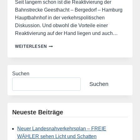
Seit langem schon ist die Reaktivierung der
Bahnstrecke Geesthacht – Bergedorf – Hamburg
Hauptbahnhof in der verkehrspolitischen
Diskussion. Und obwohl die Vorteile einer
Reaktivierung auf der Hand liegen und auch…
***FREIE
WEITERLESEN
WÄHLER
HERZOGTUM
LAUENBURG:
TRAUERSPIEL
Suchen
UM
REAKTIVIERUNG
Suchen
BAHNSTRECKE
GEESTHACHT
–
HAMBURG
Neueste Beiträge
ENDLICH
BEENDEN!***
Neuer Landesnahverkehrsplan – FREIE
WÄHLER sehen Licht und Schatten