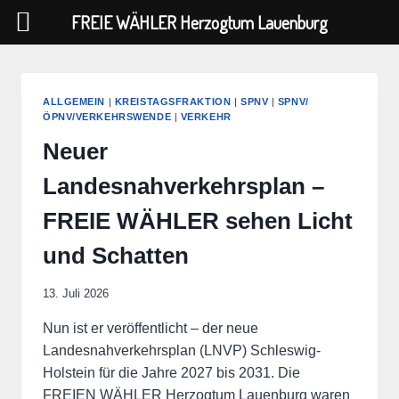
FREIE WÄHLER Herzogtum Lauenburg
Zum
Inhalt
springen
ALLGEMEIN
|
KREISTAGSFRAKTION
|
SPNV
|
SPNV/
ÖPNV/VERKEHRSWENDE
|
VERKEHR
Neuer
Landesnahverkehrsplan –
FREIE WÄHLER sehen Licht
und Schatten
13. Juli 2026
Nun ist er veröffentlicht – der neue
Landesnahverkehrsplan (LNVP) Schleswig-
Holstein für die Jahre 2027 bis 2031. Die
FREIEN WÄHLER Herzogtum Lauenburg waren