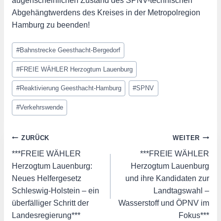
augenscheinlichen Zustand des SPNV-technischen
Abgehängtwerdens des Kreises in der Metropolregion
Hamburg zu beenden!
Schlagworte:
#
Bahnstrecke Geesthacht-Bergedorf
#
FREIE WÄHLER Herzogtum Lauenburg
#
Reaktivierung Geesthacht-Hamburg
#
SPNV
#
Verkehrswende
Beitragsnavigation
ZURÜCK
WEITER
***FREIE WÄHLER
***FREIE WÄHLER
Herzogtum Lauenburg:
Herzogtum Lauenburg
Neues Helfergesetz
und ihre Kandidaten zur
Schleswig-Holstein – ein
Landtagswahl –
überfälliger Schritt der
Wasserstoff und ÖPNV im
Landesregierung***
Fokus***